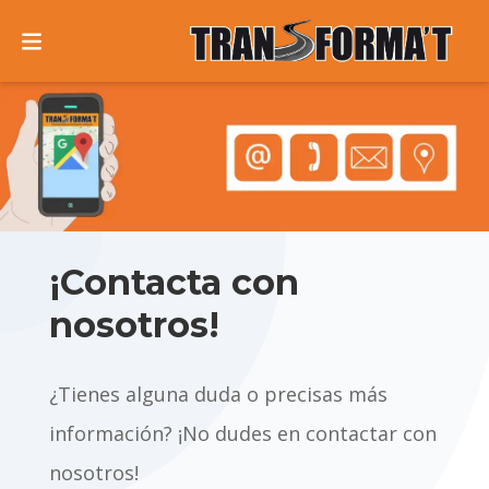
Transforma't
Formación
a
a
Inicio
Formación
Barberá del Vallès
Contacto
Programación
Vehículos
Desempleados (FOAP)
¡Contacta con
nosotros!
Formación
Trabajadores
Acceso a los tests
Resultados exámenes
¿Tienes alguna duda o precisas más
Aula Virtual
información? ¡No dudes en contactar con
nosotros!