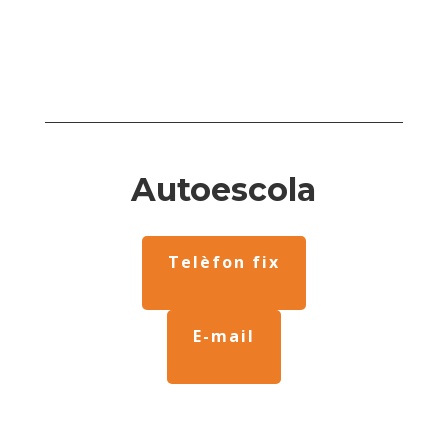
Autoescola
Telèfon fix
E-mail