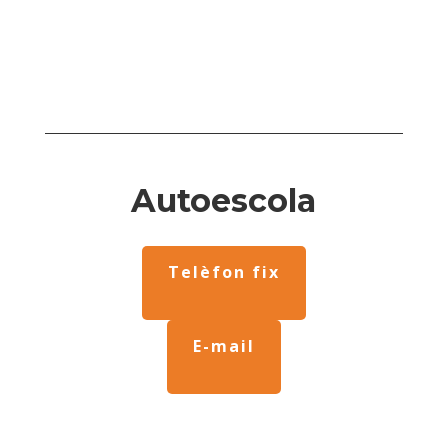
Autoescola
Telèfon fix
E-mail