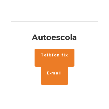
Autoescola
Telèfon fix
E-mail