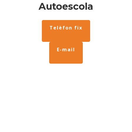
Autoescola
Telèfon fix
E-mail