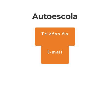
Autoescola
Telèfon fix
E-mail