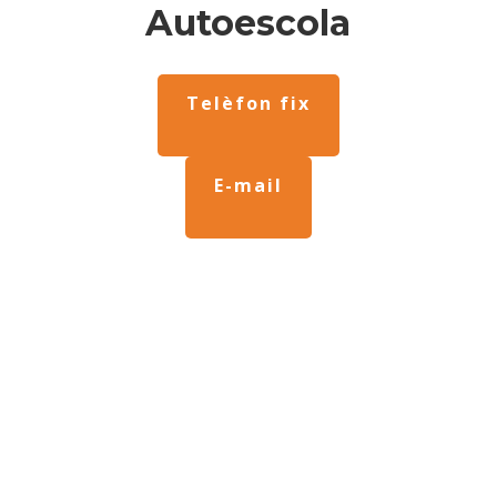
Autoescola
Telèfon fix
E-mail