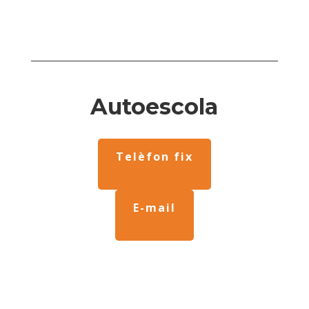
Autoescola
Telèfon fix
E-mail