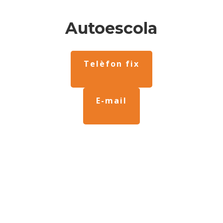
Autoescola
Telèfon fix
E-mail