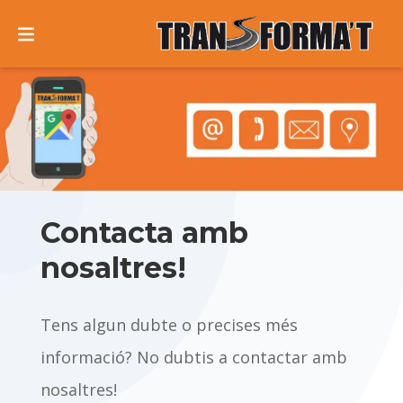
Transforma't
Formació
a
a
Inici
Formació
Barberá del Vallès
Contacta
Programació
Vehicles
Aturats (FOAP)
Contacta amb
nosaltres!
Formació
Treballadors
Accès a tests
Resultats exàmens
Tens algun dubte o precises més
Aula Virtual
informació? No dubtis a contactar amb
nosaltres!