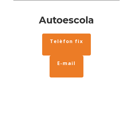
Autoescola
Telèfon fix
E-mail