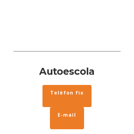
Autoescola
Telèfon fix
E-mail