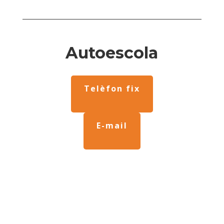
Autoescola
Telèfon fix
E-mail